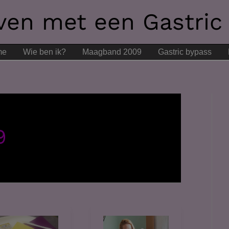
even met een Gastric
me
Wie ben ik?
Maagband 2009
Gastric bypass
9