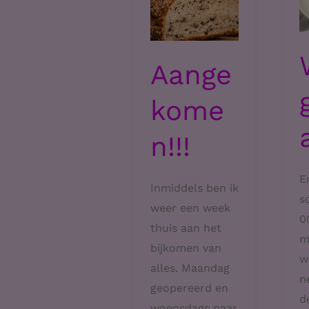
Aange
kome
n!!!
En
Inmiddels ben ik
s
weer een week
0
thuis aan het
m
bijkomen van
w
alles. Maandag
n
geopereerd en
d
woensdags naar