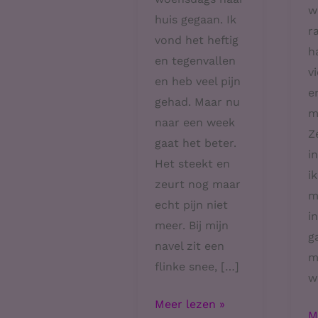
w
huis gegaan. Ik
r
vond het heftig
h
en tegenvallen
v
en heb veel pijn
e
gehad. Maar nu
m
naar een week
Z
gaat het beter.
i
Het steekt en
i
zeurt nog maar
m
echt pijn niet
i
meer. Bij mijn
g
navel zit een
m
flinke snee, […]
w
Aangekomen!!!
Meer lezen »
W
M