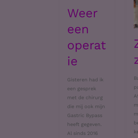
Weer
een
operat
ie
B
Gisteren had ik
p
een gesprek
A
met de chirurg
mi
die mij ook mijn
m
Gastric Bypass
b
heeft gegeven.
k
Al sinds 2016