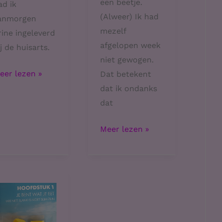
een beetje.
ad ik
(Alweer) Ik had
anmorgen
mezelf
rine ingeleverd
afgelopen week
ij de huisarts.
niet gewogen.
it
eer lezen »
Dat betekent
dat ik ondanks
cht
dat
en
Pijn
Meer lezen »
omper
in
buik
en
laag
gewicht