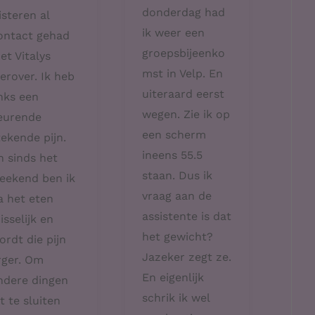
donderdag had
isteren al
ik weer een
ontact gehad
groepsbijeenko
et Vitalys
mst in Velp. En
ierover. Ik heb
uiteraard eerst
inks een
wegen. Zie ik op
eurende
een scherm
tekende pijn.
ineens 55.5
n sinds het
staan. Dus ik
eekend ben ik
vraag aan de
a het eten
assistente is dat
isselijk en
het gewicht?
ordt die pijn
Jazeker zegt ze.
rger. Om
En eigenlijk
ndere dingen
schrik ik wel
it te sluiten