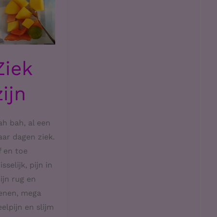
Ziek
zijn
ah bah, al een
aar dagen ziek.
f en toe
sselijk, pijn in
ijn rug en
enen, mega
eelpijn en slijm