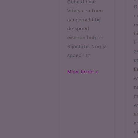
Gebeld naar
G
Vitalys en toen
c
aangemeld bij
m
de spoed
h
eisende hulp in
l
Rijnstate. Nou ja
z
spoed? In
s
E
Opgenomen
Meer lezen »
w
n
m
w
e
a
u