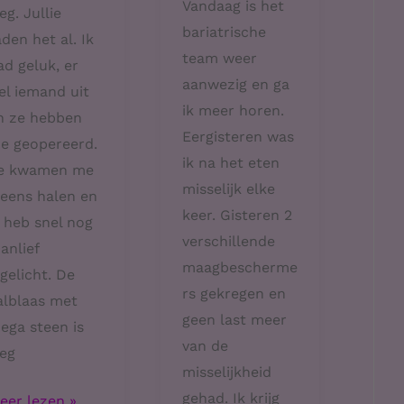
Vandaag is het
eg. Jullie
bariatrische
aden het al. Ik
team weer
ad geluk, er
aanwezig en ga
iel iemand uit
ik meer horen.
n ze hebben
Eergisteren was
e geopereerd.
ik na het eten
e kwamen me
misselijk elke
neens halen en
keer. Gisteren 2
k heb snel nog
verschillende
anlief
maagbescherme
ngelicht. De
rs gekregen en
alblaas met
geen last meer
ega steen is
van de
eg
misselijkheid
gehad. Ik krijg
eg
eer lezen »