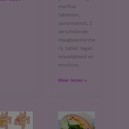
morfine
alblaas
tabletten,
paracetamol, 2
verschillende
maagbescherme
rs, tablet tegen
misselijkheid en
movilcon
Dag
Meer lezen »
4
in
het
ziekenhuis