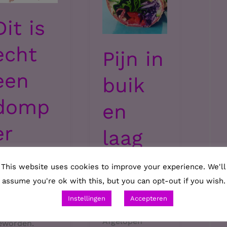
Dit is
echt
Pijn in
een
buik
domp
en
er
laag
gewic
inds afgelopen
This website uses cookies to improve your experience. We'll
eekend is de
assume you're ok with this, but you can opt-out if you wish.
ht
ijn in mijn buik
Instellingen
Accepteren
us erger
Afgelopen
eworden.