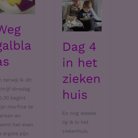
Weg
galbla
Dag 4
as
in het
zieken
 terwijl ik dit
chrijf dinsdag
huis
0.30 begint
ijn morfine te
En nog steeds
erken en
lig ik in het
eemt het even
ziekenhuis.
e ergste pijn