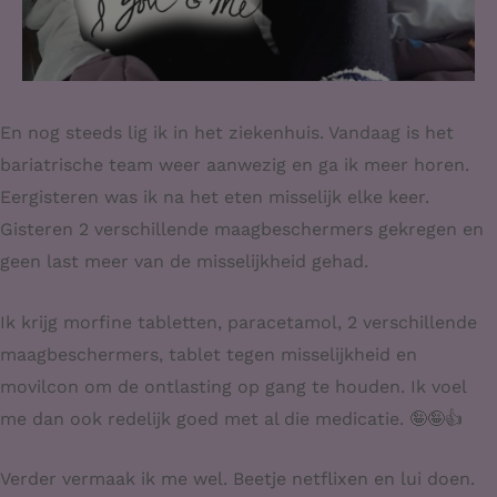
En nog steeds lig ik in het ziekenhuis. Vandaag is het
bariatrische team weer aanwezig en ga ik meer horen.
Eergisteren was ik na het eten misselijk elke keer.
Gisteren 2 verschillende maagbeschermers gekregen en
geen last meer van de misselijkheid gehad.
Ik krijg morfine tabletten, paracetamol, 2 verschillende
maagbeschermers, tablet tegen misselijkheid en
movilcon om de ontlasting op gang te houden. Ik voel
me dan ook redelijk goed met al die medicatie. 🤪🤪👍
Verder vermaak ik me wel. Beetje netflixen en lui doen.