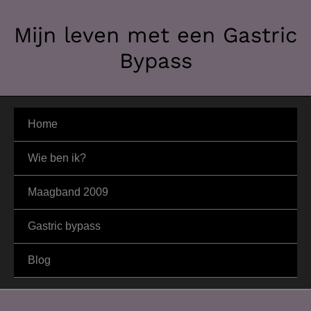
Ga
Mijn leven met een Gastric
naar
de
Bypass
inhoud
Home
Wie ben ik?
Maagband 2009
Gastric bypass
Blog