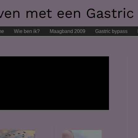
even met een Gastric
me
Wie ben ik?
Maagband 2009
Gastric bypass
s