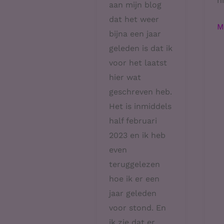
n
aan mijn blog
dat het weer
G
M
bijna een jaar
a
geleden is dat ik
voor het laatst
hier wat
geschreven heb.
Het is inmiddels
half februari
2023 en ik heb
even
teruggelezen
hoe ik er een
jaar geleden
voor stond. En
ik zie dat er