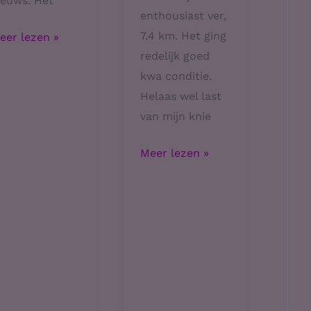
ieuws. Het
enthousiast ver,
7.4 km. Het ging
elukkig
eer lezen »
redelijk goed
fgevallen
kwa conditie.
Helaas wel last
van mijn knie
Eindelijk
Meer lezen »
gesport