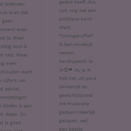
gedoe heeft dus
at iedereen
ook nog wel een
huis is en dat
positieve kant!
r geen
Want
oment even
*tromgeroffel*
ust is. Maar
ik ben eindelijk
rettig vind ik
wezen
et niet. Maar
hardlopen!!!! 🥳
og even
🥳👏❤ Ja, ja ik
olhouden want
heb het uit pure
e cijfers van
binnenzit en
et aantal
gewichtstoena
esmettingen
me frustratie
n doden is aan
gedaan! Heerlijk
et dalen. En
gelopen, wel
at is goed
een beetje