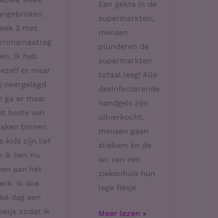
Een gekte in de
angebroken.
supermarkten,
eek 2 met
mensen
oronamaatreg
plunderen de
len. Ik heb
supermarkten
ezelf er maar
totaal leeg! Alle
ij neergelegd
desinfecterende
n ga er maar
handgels zijn
et beste van
uitverkocht,
aken binnen.
mensen gaan
 kids zijn lief
stiekem kn de
n ik ben nu
wc van een
ven aan het
ziekenhuis hun
erk. Ik doe
lege flesje
lke dag een
eetje zodat ik
Coronavirus
Meer lezen »