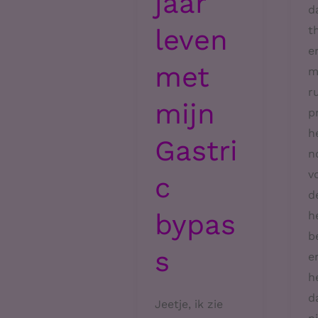
jaar
d
leven
t
e
met
m
r
mijn
p
h
Gastri
n
v
c
d
bypas
h
b
s
e
h
d
Jeetje, ik zie