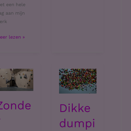
iet een hele
angst
ag aan mijn
erk
orona
eer lezen »
eek
n
ijn
art
ilt
Zonde
Dikke
r
dumpi