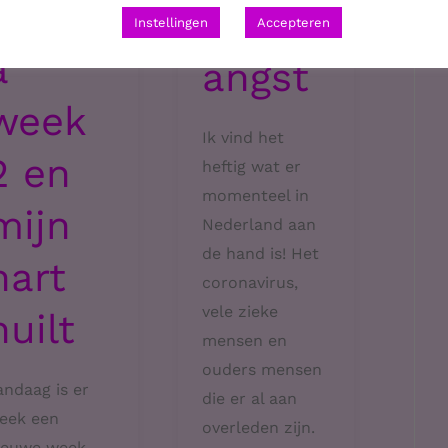
Coron
avirus
Instellingen
Accepteren
a
angst
week
Ik vind het
2 en
heftig wat er
momenteel in
mijn
Nederland aan
de hand is! Het
hart
coronavirus,
vele zieke
huilt
mensen en
ouders mensen
andaag is er
die er al aan
eek een
overleden zijn.
ieuwe week