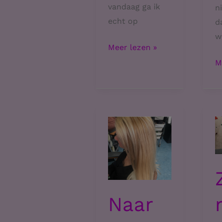
vandaag ga ik
n
echt op
d
w
Bizar
Meer lezen »
veel
C
M
aangekomen
w
2
e
m
h
hu
Naar