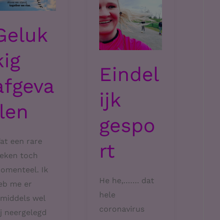
Geluk
kig
Eindel
afgeva
ijk
llen
gespo
at een rare
rt
eken toch
omenteel. Ik
He he,……. dat
eb me er
hele
nmiddels wel
coronavirus
ij neergelegd