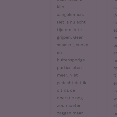
kilo
a
aangekomen.
W
Het is nu echt
c
tijd om in te
e
grijpen. Geen
m
snaaierij, snoep
b
en
e
buitensporige
h
porties eten
m
meer. Niet
De
gedacht dat ik
e
dit na de
e
operatie nog
w
zou moeten
e
zeggen maar
b