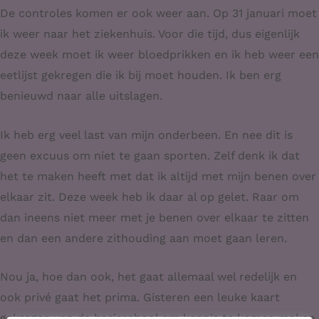
De controles komen er ook weer aan. Op 31 januari moet
ik weer naar het ziekenhuis. Voor die tijd, dus eigenlijk
deze week moet ik weer bloedprikken en ik heb weer een
eetlijst gekregen die ik bij moet houden. Ik ben erg
benieuwd naar alle uitslagen.
Ik heb erg veel last van mijn onderbeen. En nee dit is
geen excuus om niet te gaan sporten. Zelf denk ik dat
het te maken heeft met dat ik altijd met mijn benen over
elkaar zit. Deze week heb ik daar al op gelet. Raar om
dan ineens niet meer met je benen over elkaar te zitten
en dan een andere zithouding aan moet gaan leren.
Nou ja, hoe dan ook, het gaat allemaal wel redelijk en
ook privé gaat het prima. Gisteren een leuke kaart
gekregen van de basisschool om kennis te komen maken