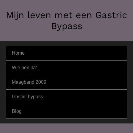
Ga
Mijn leven met een Gastric
naar
de
Bypass
inhoud
Home
Wie ben ik?
Maagband 2009
Gastric bypass
Blog