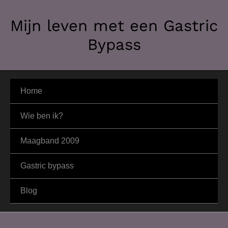
Ga
Mijn leven met een Gastric
naar
de
Bypass
inhoud
Home
Wie ben ik?
Maagband 2009
Gastric bypass
Blog