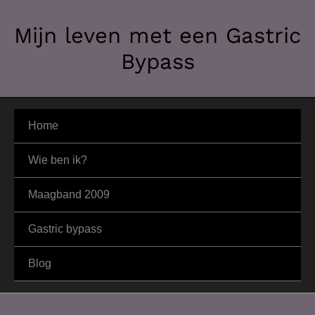
Ga
Mijn leven met een Gastric
naar
de
Bypass
inhoud
Home
Wie ben ik?
Maagband 2009
Gastric bypass
Blog