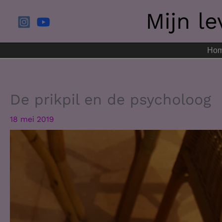
Ga
Mijn l
naar
de
inhoud
Ho
De prikpil en de psycholoog
18 mei 2019