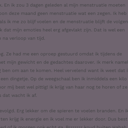
ik. En ik zou 3 dagen geleden al mijn menstruatie moeten
woon deze maand geen menstruatie wat een zegen. Ik heb
s ik me zo blijf voelen en de menstruatie blijft de volge
 dat mijn emoties heel erg afgevlakt zijn. Dat is wel een
 na verloop van tijd.
og. Ze had me een oproep gestuurd omdat ik tijdens de
met mijn gewicht en de gedachtes daarover. Ik merk namel
ng ben om aan te komen. Heel vervelend want ik weet dat 
een dingetje. Op de weegschaal ben ik inmiddels een kilo
or mij best wel pittig! Ik krijg van haar nog te horen of z
 dat wacht ik af.
evolgd. Erg lekker om die spieren te voelen branden. En i
 krijg ik energie en ik voel me er lekker door. Dus best
wd of ik morgen ook echt ga. Brrrrrrr koud buiten Hahah