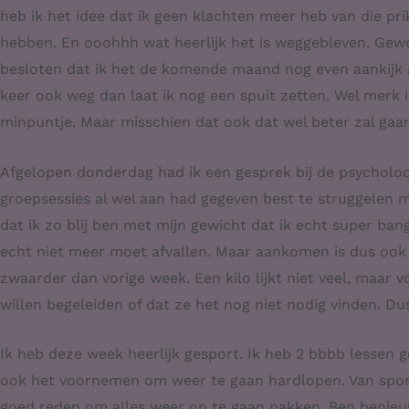
heb ik het idee dat ik geen klachten meer heb van die pr
hebben. En ooohhh wat heerlijk het is weggebleven. Ge
besloten dat ik het de komende maand nog even aankijk al
keer ook weg dan laat ik nog een spuit zetten. Wel merk ik
minpuntje. Maar misschien dat ook dat wel beter zal gaan
Afgelopen donderdag had ik een gesprek bij de psycholo
groepsessies al wel aan had gegeven best te struggelen 
dat ik zo blij ben met mijn gewicht dat ik echt super ba
echt niet meer moet afvallen. Maar aankomen is dus ook 
zwaarder dan vorige week. Een kilo lijkt niet veel, maar vo
willen begeleiden of dat ze het nog niet nodig vinden. Dus
Ik heb deze week heerlijk gesport. Ik heb 2 bbbb lessen g
ook het voornemen om weer te gaan hardlopen. Van sporten
goed reden om alles weer op te gaan pakken. Ben benieu