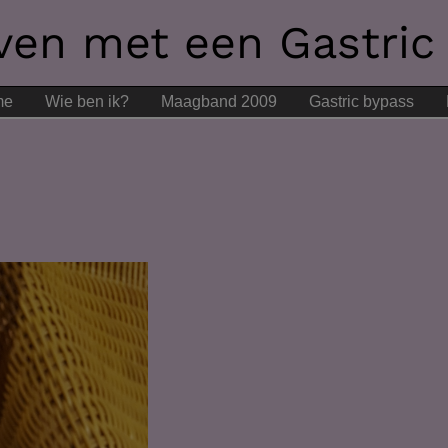
even met een Gastric
me
Wie ben ik?
Maagband 2009
Gastric bypass