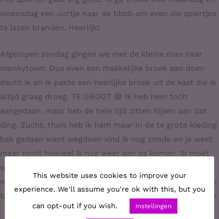
woensdag een uurtje naar de bbbb om even die spiertjes
te laten branden. Heerlijk!
Afgelopen zondag gingen we met de kleine man naar
monkytown. Dus even een makkelijke broek aan doen
dacht ik en ik pakte een heerlijke broek uit de kast die ik
altijd graag droeg. TE GROOT 😅 Ik heb hem toch
aangedaan, maar heb de hele tijd zitten hijsen aan dat
ding. Zucht, thuis heb ik hem maar in de te grote kleding
bak gedaan want wegdoen vind ik nog zonde en je weet
maar nooit hoeveel ik nog weer aan ga komen. Ik moet
wel even al die broeken gaan passen, ben benieuwd
This website uses cookies to improve your
welke ik nog meer weg kan gaan doen. Of eigenlijk ben ik
experience. We'll assume you're ok with this, but you
benieuwd wat ik dan nog overhoud in mijn kast! #datdus
can opt-out if you wish.
Instellingen