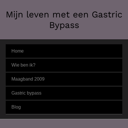
Ga
Mijn leven met een Gastric
naar
de
Bypass
inhoud
Home
Wie ben ik?
Maagband 2009
Gastric bypass
Blog