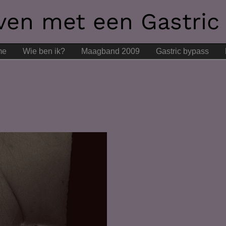
even met een Gastric
me
Wie ben ik?
Maagband 2009
Gastric bypass