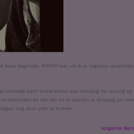
eest beginnen. Pfffffff wat zie ik er tegenop verschrikke
a misselijk ben? Gisteravond was toevallig de chirurg op 
verkleiningen en dat het zo in opmars is. Grappig om he
 dagen nog door zien te komen.
Volgende Ber