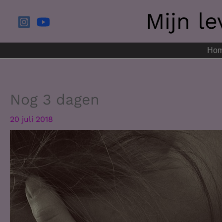
Ga
Mijn l
naar
de
inhoud
Ho
Nog 3 dagen
20 juli 2018