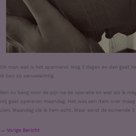
Oh man wat is het spannend. Nog 3 dagen en dan gaat het f
Ik ben zo zenuwachtig.
Ben zo bang voor de pijn na de operatie en wat als ik meg
mij gaat opereren maandag. Het was een item over maag 
zien. Maandag zie ik hem echt. Maar eerst de komende 3
←
Vorige Bericht