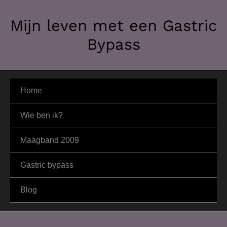
Ga
Mijn leven met een Gastric
naar
de
Bypass
inhoud
Home
Wie ben ik?
Maagband 2009
Gastric bypass
Blog