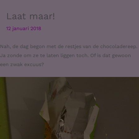
Laat maar!
12 januari 2018
Nah, de dag begon met de restjes van de chocoladereep.
Ja zonde om ze te laten liggen toch. Of is dat gewoon
een zwak excuus?