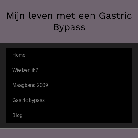
Ga
Mijn leven met een Gastric
naar
de
Bypass
inhoud
Home
Wie ben ik?
Maagband 2009
Gastric bypass
Blog