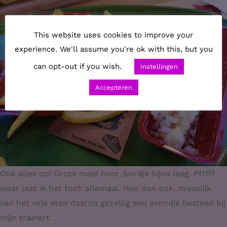
This website uses cookies to improve your
experience. We'll assume you're ok with this, but you
can opt-out if you wish.
Instellingen
Accepteren
Ook alles op! Grote meid hoor, bordje bijna leeg. Pfffff
waar laat ik het toch allemaal. Hoe dan ook, misselijk
van het vele eten daarna gezellig een avondje besteed bij
mijn trainert.